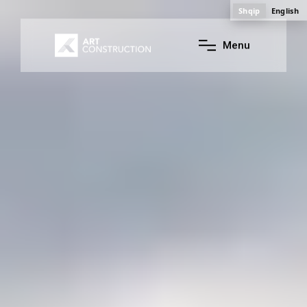
Shqip
English
M
e
n
u