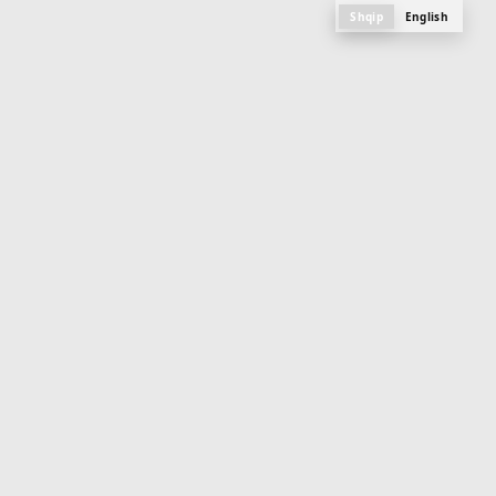
Shqip
English
M
e
n
u
PLANI, FOTOGRAFITË DHE SPECIFIKAT