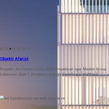
BLOG
18.10.2019
Objekti Afarist
Projekti: Art Construction, Selia Projektuar nga: Maden Group
Lokacioni: Mati 1, Prishtinë, Kosovë Sipërfaqja: 6600 m2...