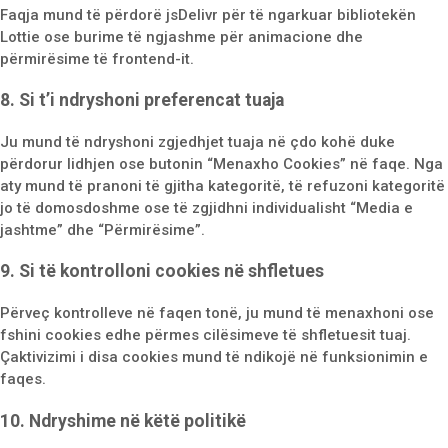
Faqja mund të përdorë jsDelivr për të ngarkuar bibliotekën
Lottie ose burime të ngjashme për animacione dhe
përmirësime të frontend-it.
8. Si t’i ndryshoni preferencat tuaja
Ju mund të ndryshoni zgjedhjet tuaja në çdo kohë duke
përdorur lidhjen ose butonin “Menaxho Cookies” në faqe. Nga
aty mund të pranoni të gjitha kategoritë, të refuzoni kategoritë
jo të domosdoshme ose të zgjidhni individualisht “Media e
jashtme” dhe “Përmirësime”.
9. Si të kontrolloni cookies në shfletues
Përveç kontrolleve në faqen tonë, ju mund të menaxhoni ose
fshini cookies edhe përmes cilësimeve të shfletuesit tuaj.
Çaktivizimi i disa cookies mund të ndikojë në funksionimin e
faqes.
10. Ndryshime në këtë politikë