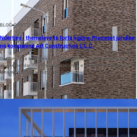
BLOG
04.07.2023
Ndërtimi i themeleve të forta ligjore: Proceset juridike
në kompaninë Art Construction L.L.C.
Drejtimi i një kompanie të suksesshme ndërtimi kërkon më
shumë se planifikimin dhe realizimin e projekteve. Në botën
dinamike të kësaj industrie, pajt...