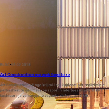
BLOG
20.02.2018
Art Construction me web faqe te re
Art Construction që nga krijimi i saj kujdeset për realizimin e
përbashkët të qëllimeve në raportin ndërtues-klient, duke i
kushtuar një vëmendje të veçantë kërkesave të k�...