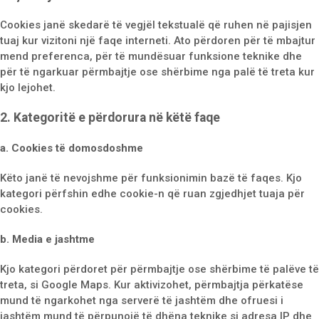
Cookies janë skedarë të vegjël tekstualë që ruhen në pajisjen
tuaj kur vizitoni një faqe interneti. Ato përdoren për të mbajtur
mend preferenca, për të mundësuar funksione teknike dhe
për të ngarkuar përmbajtje ose shërbime nga palë të treta kur
kjo lejohet.
2. Kategoritë e përdorura në këtë faqe
a. Cookies të domosdoshme
Këto janë të nevojshme për funksionimin bazë të faqes. Kjo
kategori përfshin edhe cookie-n që ruan zgjedhjet tuaja për
cookies.
b. Media e jashtme
Kjo kategori përdoret për përmbajtje ose shërbime të palëve të
treta, si Google Maps. Kur aktivizohet, përmbajtja përkatëse
mund të ngarkohet nga serverë të jashtëm dhe ofruesi i
jashtëm mund të përpunojë të dhëna teknike si adresa IP dhe