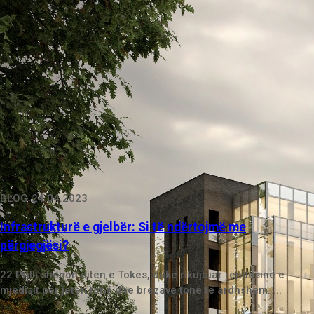
BLOG
24.04.2023
Infrastrukturë e gjelbër: Si të ndërtojmë me
përgjegjësi?
22 Prilli shënon ditën e Tokës, duke rikujtuar rëndësinë e
mjedisit për jetën tonë dhe brezave tonë të ardhshëm. ...