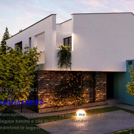
BLOG
04.11.2022
LAGJJA E ARTË 2
Konceptimi i Lagjes së Artë ka filluar me idenë e krĳimit të një
lagjeje banimi e cila do të sfidojë standardet e vendosura të
ndërtimit të lagjeve në Kosovë, duke ofruar hap...