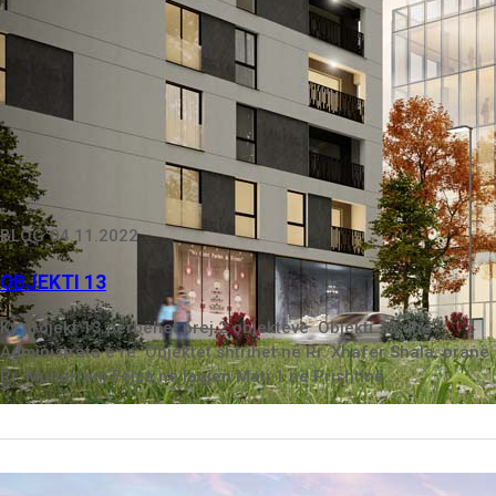
BLOG
04.11.2022
OBJEKTI 13
Ky projekt 13 përbëhet prej 2 objekteve Objekti 13 dhe
Administrata e re. Objektet shtrihet në Rr. Xhafer Shala, pranë
Rr. Muharrem Fejza në lagjen Mati 1 në Prishtinë....