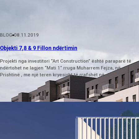
BLOG
08.11.2019
Objekti 7,8 & 9 Fillon ndërtimin
Projekti nga investitori “Art Construction” është paraparë të
ndërtohet ne lagjen “Mati 1” rruga Muharrem Fejza, në
Prishtinë , me një teren kryesisht të rrafshët në nj...