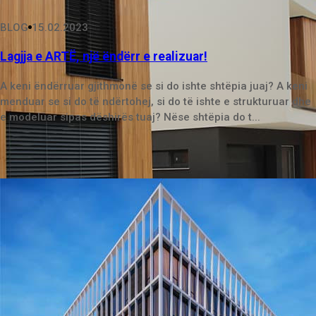
BLOG
15.02.2023
Lagjja e ARTË, një ëndërr e realizuar!
A keni ëndërruar gjithmonë se si do ishte shtëpia juaj? A keni
menduar se si do të ndërtohej, si do të ishte e strukturuar dhe
e modeluar sipas dëshirës tuaj? Nëse shtëpia do t...