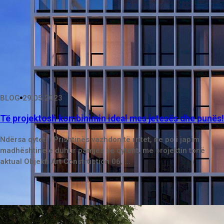
BLOG
29.05.2023
Të projektosh kombinimin ideal mes jetesës dhe punës!
Ndërsa qyteti i Prishtinës vazhdon të rritet, ne po i japim
madhështinë e duhur pamjes së qytetit, me projektin tonë
aktual Objekti Art Construction 06, ...