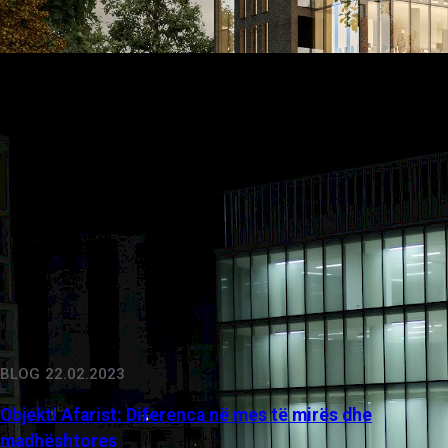
BLOG
22.02.2023
Objekti Afarist: Diferenca në mes të mirës dhe
madhështores