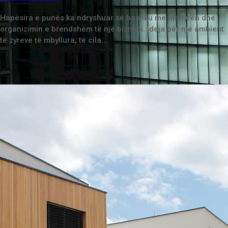
Hapësira e punës ka ndryshuar së bashku me mënyrën dhe
organizimin e brendshëm të një biznesi. Ideja për një ambient
të zyreve të mbyllura, të cila...