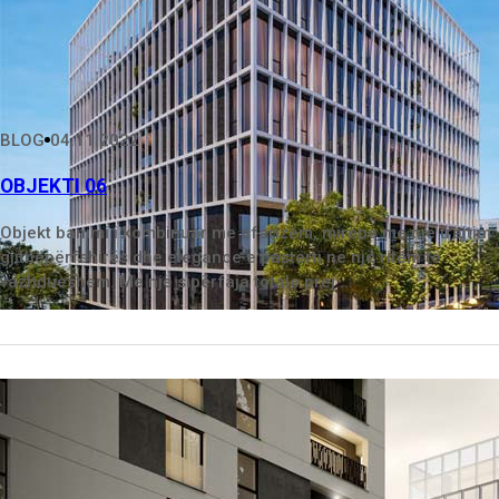
BLOG
04.11.2022
OBJEKTI 06
Objekt banimi i kombinuar me afarizëm, mirëpo me një trajtim
gjithëpërfshirës dhe elegance e pastërti në një ritëm të
vazhdueshëm. Me një sipërfaja totale prej ...