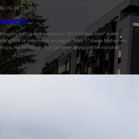
BLOG
08.11.2019
Objekti 10
Projekti më I ri nga investitori “Art Construction” është
paraparë të ndërtohet ne lagjen “Mati 1” rruga Muharrem
Fejza, në Prishtinë , me një teren kryesisht të rrafsh�...