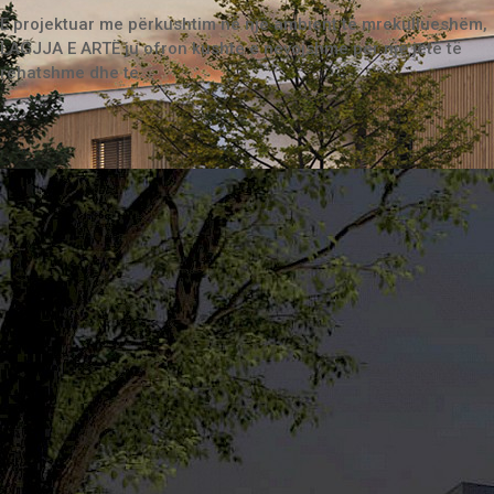
E projektuar me përkushtim në një ambient të mrekullueshëm,
LAGJJA E ARTË ju ofron kushte e nevojshme për një jetë të
rehatshme dhe të...