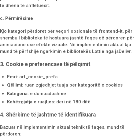
të dhëna të shfletuesit.
c. Përmirësime
Kjo kategori përdoret për veçori opsionale të frontend-it, për
shembull biblioteka të hostuara jashtë faqes që përdoren për
animacione ose efekte vizuale. Në implementimin aktual kjo
mund të përfshijë ngarkimin e bibliotekës Lottie nga jsDelivr.
3. Cookie e preferencave të pëlqimit
Emri:
art_cookie_prefs
Qëllimi:
ruan zgjedhjet tuaja për kategoritë e cookies
Kategoria:
e domosdoshme
Kohëzgjatja e ruajtjes:
deri në 180 ditë
4. Shërbime të jashtme të identifikuara
Bazuar në implementimin aktual teknik të faqes, mund të
përdoren: